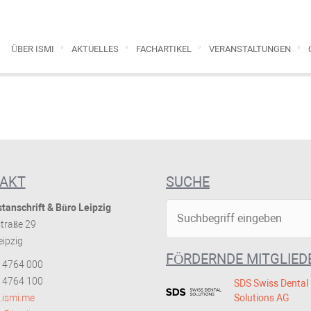
ÜBER ISMI
AKTUELLES
FACHARTIKEL
VERANSTALTUNGEN
AKT
SUCHE
tanschrift & Büro Leipzig
traße 29
ipzig
FÖRDERNDE MITGLIED
 4764 000
 4764 100
SDS Swiss Dental
ismi.me
Solutions AG