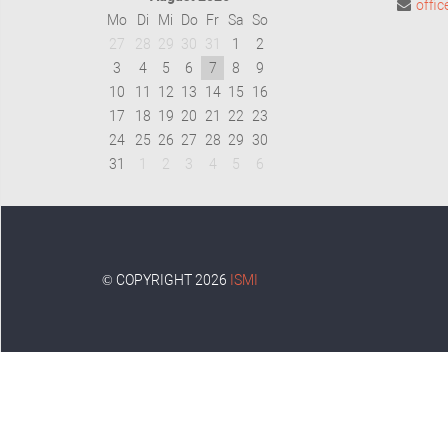
offi
Mo
Di
Mi
Do
Fr
Sa
So
27
28
29
30
31
1
2
3
4
5
6
7
8
9
10
11
12
13
14
15
16
17
18
19
20
21
22
23
24
25
26
27
28
29
30
31
1
2
3
4
5
6
© COPYRIGHT 2026
ISMI