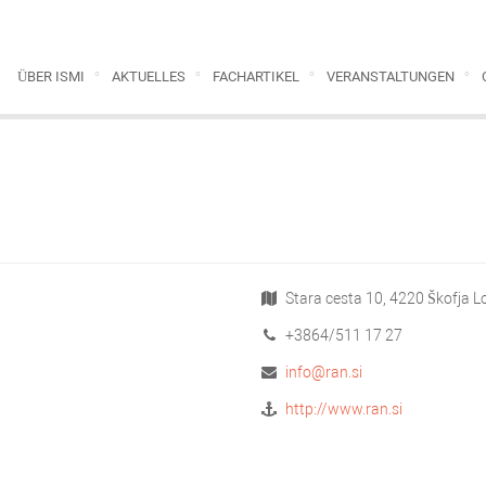
ÜBER ISMI
AKTUELLES
FACHARTIKEL
VERANSTALTUNGEN
Stara cesta 10, 4220 Škofja L
+3864/511 17 27
info@ran.si
http://www.ran.si