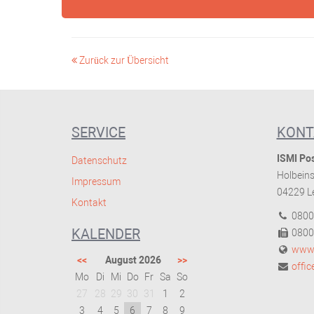
Zurück zur Übersicht
SERVICE
KONT
ISMI Pos
Datenschutz
Holbeins
Impressum
04229 Le
Kontakt
0800
KALENDER
0800
www.
<<
August 2026
>>
offi
Mo
Di
Mi
Do
Fr
Sa
So
27
28
29
30
31
1
2
3
4
5
6
7
8
9