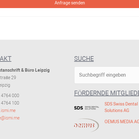
Anfrage senden
AKT
SUCHE
tanschrift & Büro Leipzig
traße 29
ipzig
FÖRDERNDE MITGLIED
 4764 000
 4764 100
SDS Swiss Dental
ismi.me
Solutions AG
ce@ismi.me
OEMUS MEDIA A