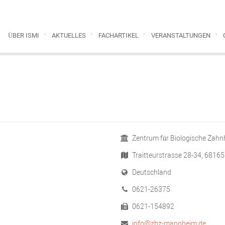
ÜBER ISMI
AKTUELLES
FACHARTIKEL
VERANSTALTUNGEN
Zentrum für Biologische Zahn
Traitteurstrasse 28-34, 681
Deutschland
0621-26375
0621-154892
info@zbz-mannheim.de