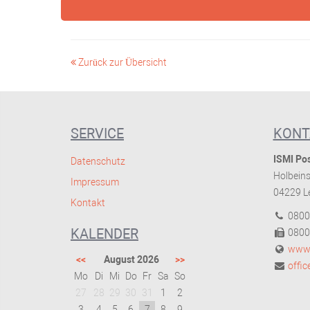
Zurück zur Übersicht
SERVICE
KONT
ISMI Pos
Datenschutz
Holbeins
Impressum
04229 Le
Kontakt
0800
KALENDER
0800
www.
<<
August 2026
>>
offi
Mo
Di
Mi
Do
Fr
Sa
So
27
28
29
30
31
1
2
3
4
5
6
7
8
9