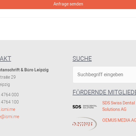
Anfrage senden
AKT
SUCHE
tanschrift & Büro Leipzig
traße 29
ipzig
FÖRDERNDE MITGLIED
 4764 000
 4764 100
SDS Swiss Dental
ismi.me
Solutions AG
ce@ismi.me
OEMUS MEDIA A