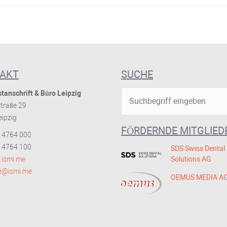
AKT
SUCHE
tanschrift & Büro Leipzig
traße 29
ipzig
FÖRDERNDE MITGLIED
 4764 000
 4764 100
SDS Swiss Dental
ismi.me
Solutions AG
ce@ismi.me
OEMUS MEDIA A