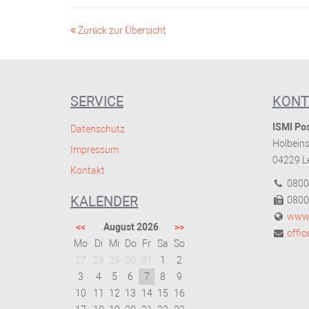
Zurück zur Übersicht
SERVICE
KONT
ISMI Pos
Datenschutz
Holbeins
Impressum
04229 Le
Kontakt
0800
KALENDER
0800
www.
<<
August 2026
>>
offi
Mo
Di
Mi
Do
Fr
Sa
So
27
28
29
30
31
1
2
3
4
5
6
7
8
9
10
11
12
13
14
15
16