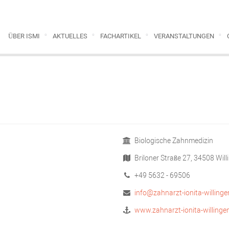
ÜBER ISMI
AKTUELLES
FACHARTIKEL
VERANSTALTUNGEN
Biologische Zahnmedizin
Briloner Straße 27, 34508 Will
+49 5632 - 69506
info@zahnarzt-ionita-willinge
www.zahnarzt-ionita-willinge