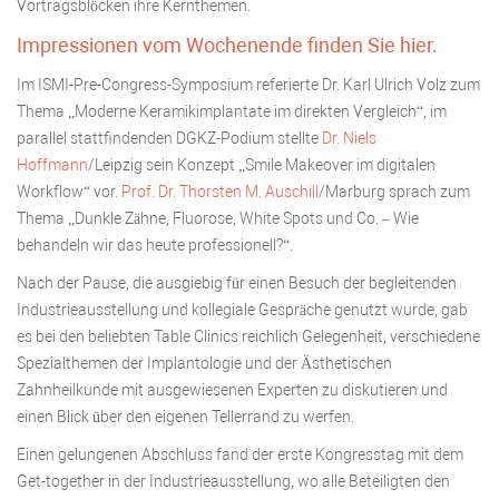
Vortragsblöcken ihre Kernthemen.
Impressionen vom Wochenende finden Sie hier.
Im ISMI-Pre-Congress-Symposium referierte Dr. Karl Ulrich Volz zum
Thema „Moderne Keramikimplantate im direkten Vergleich“, im
parallel stattfindenden DGKZ-Podium stellte
Dr. Niels
Hoffmann
/Leipzig sein Konzept „Smile Makeover im digitalen
Workflow“ vor.
Prof. Dr. Thorsten M. Auschill
/Marburg sprach zum
Thema „Dunkle Zähne, Fluorose, White Spots und Co. – Wie
behandeln wir das heute professionell?“.
Nach der Pause, die ausgiebig für einen Besuch der begleitenden
Industrieausstellung und kollegiale Gespräche genutzt wurde, gab
es bei den beliebten Table Clinics reichlich Gelegenheit, verschiedene
Spezialthemen der Implantologie und der Ästhetischen
Zahnheilkunde mit ausgewiesenen Experten zu diskutieren und
einen Blick über den eigenen Tellerrand zu werfen.
Einen gelungenen Abschluss fand der erste Kongresstag mit dem
Get-together in der Industrieausstellung, wo alle Beteiligten den