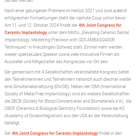
bestellt werden.
Nach einer gelungenen Premiere im Herbst 2021 und zwei äußerst
erfolgreichen Fortsetzungen steht der nächste Coup schon bevor:
Am 11. und 12. Oktober 2024 findet der
4th
Joint Congress for
Ceramic Implantology
unter dem Motto „Elevating Ceramic Dental
Implantology: Mastering Precision with SDS AMBASSADOR
Techniques“ in Kreuzlingen/Schweiz statt. Einmal mehr werden
wieder spektakuläre Speaker sowie viele innovative Firmen als
Aussteller und Mitgestalter des Kongresses vor Ort sein.
Der gemeinsam mit 4 Gesellschaften veranstaltete Kongress bietet
den Teilnehmerinnen und Teilnehmern natürlich auch diesmal wieder
eine Simultanübersetzung (EN/DE). Neben der ISMI (International
Society of Metal Free Implantology) sind als weitere Gesellschaften
die SBCB (Society for Blood Concentrates and Biomaterials e.V.), die
CBDF (Ceramics & Biological Dentistry Foundation) sowie die AO
(Academy of Osseointegration) aus den USA an der Veranstaltung
beteiligt.
Der
4th Joint Congress for Ceramic Implantology
findet in den