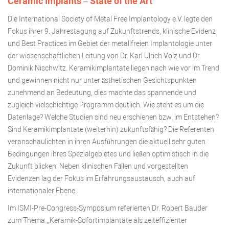
Ceramic Implants – State of the Art
Die International Society of Metal Free Implantology e.V. legte den
Fokus ihrer 9. Jahrestagung auf Zukunftstrends, klinische Evidenz
und Best Practices im Gebiet der metallfreien Implantologie unter
der wissenschaftlichen Leitung von Dr. Karl Ulrich Volz und Dr.
Dominik Nischwitz. Keramikimplantate liegen nach wie vor im Trend
und gewinnen nicht nur unter ästhetischen Gesichtspunkten
zunehmend an Bedeutung, dies machte das spannende und
zugleich vielschichtige Programm deutlich. Wie steht es um die
Datenlage? Welche Studien sind neu erschienen bzw. im Entstehen?
Sind Keramikimplantate (weiterhin) zukunftsfähig? Die Referenten
veranschaulichten in ihren Ausführungen die aktuell sehr guten
Bedingungen ihres Spezialgebietes und ließen optimistisch in die
Zukunft blicken. Neben klinischen Fällen und vorgestellten
Evidenzen lag der Fokus im Erfahrungsaustausch, auch auf
internationaler Ebene.
Im ISMI-Pre-Congress-Symposium referierten Dr. Robert Bauder
zum Thema „Keramik-Sofortimplantate als zeiteffizienter