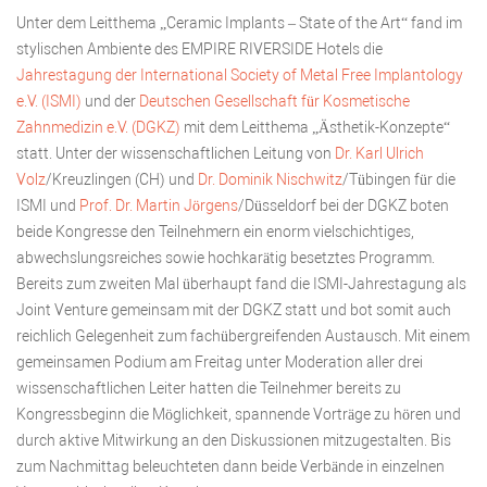
Unter dem Leitthema „Ceramic Implants – State of the Art“ fand im
stylischen Ambiente des EMPIRE RIVERSIDE Hotels die
Jahrestagung der International Society of Metal Free Implantology
e.V. (ISMI)
und der
Deutschen Gesellschaft für Kosmetische
Zahnmedizin e.V. (DGKZ)
mit dem Leitthema „Ästhetik-Konzepte“
statt. Unter der wissenschaftlichen Leitung von
Dr. Karl Ulrich
Volz
/Kreuzlingen (CH) und
Dr. Dominik Nischwitz
/Tübingen für die
ISMI und
Prof. Dr. Martin Jörgens
/Düsseldorf bei der DGKZ boten
beide Kongresse den Teilnehmern ein enorm vielschichtiges,
abwechslungsreiches sowie hochkarätig besetztes Programm.
Bereits zum zweiten Mal überhaupt fand die ISMI-Jahrestagung als
Joint Venture gemeinsam mit der DGKZ statt und bot somit auch
reichlich Gelegenheit zum fachübergreifenden Austausch. Mit einem
gemeinsamen Podium am Freitag unter Moderation aller drei
wissenschaftlichen Leiter hatten die Teilnehmer bereits zu
Kongressbeginn die Möglichkeit, spannende Vorträge zu hören und
durch aktive Mitwirkung an den Diskussionen mitzugestalten. Bis
zum Nachmittag beleuchteten dann beide Verbände in einzelnen