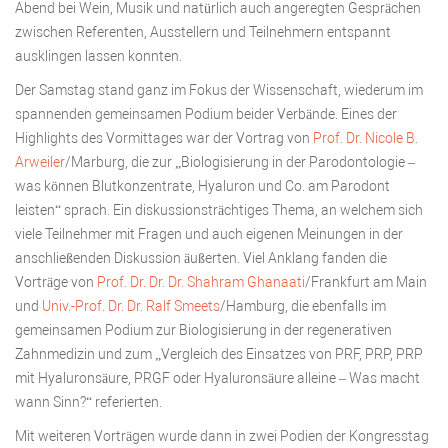
Abend bei Wein, Musik und natürlich auch angeregten Gesprächen
zwischen Referenten, Ausstellern und Teilnehmern entspannt
ausklingen lassen konnten.
Der Samstag stand ganz im Fokus der Wissenschaft, wiederum im
spannenden gemeinsamen Podium beider Verbände. Eines der
Highlights des Vormittages war der Vortrag von
Prof. Dr. Nicole B.
Arweiler
/Marburg, die zur „Biologisierung in der Parodontologie –
was können Blutkonzentrate, Hyaluron und Co. am Parodont
leisten“ sprach. Ein diskussionsträchtiges Thema, an welchem sich
viele Teilnehmer mit Fragen und auch eigenen Meinungen in der
anschließenden Diskussion äußerten. Viel Anklang fanden die
Vorträge von
Prof. Dr. Dr. Dr. Shahram Ghanaati
/Frankfurt am Main
und
Univ.-Prof. Dr. Dr. Ralf Smeets
/Hamburg, die ebenfalls im
gemeinsamen Podium zur Biologisierung in der regenerativen
Zahnmedizin und zum „Vergleich des Einsatzes von PRF, PRP, PRP
mit Hyaluronsäure, PRGF oder Hyaluronsäure alleine – Was macht
wann Sinn?“ referierten.
Mit weiteren Vorträgen wurde dann in zwei Podien der Kongresstag