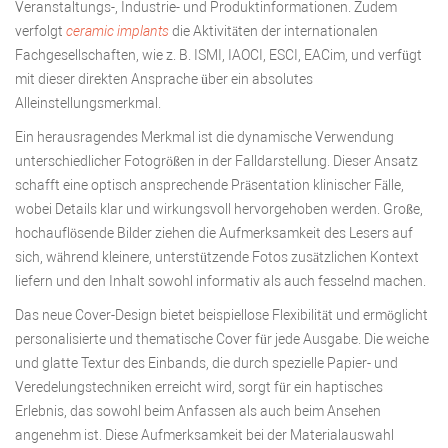
Veranstaltungs-, Industrie- und Produktinformationen. Zudem
verfolgt
ceramic implants
die Aktivitäten der internationalen
Fachgesellschaften, wie z. B. ISMI, IAOCI, ESCI, EACim, und verfügt
mit dieser direkten Ansprache über ein absolutes
Alleinstellungsmerkmal.
Ein herausragendes Merkmal ist die dynamische Verwendung
unterschiedlicher Fotogrößen in der Falldarstellung. Dieser Ansatz
schafft eine optisch ansprechende Präsentation klinischer Fälle,
wobei Details klar und wirkungsvoll hervorgehoben werden. Große,
hochauflösende Bilder ziehen die Aufmerksamkeit des Lesers auf
sich, während kleinere, unterstützende Fotos zusätzlichen Kontext
liefern und den Inhalt sowohl informativ als auch fesselnd machen.
Das neue Cover-Design bietet beispiellose Flexibilität und ermöglicht
personalisierte und thematische Cover für jede Ausgabe. Die weiche
und glatte Textur des Einbands, die durch spezielle Papier- und
Veredelungstechniken erreicht wird, sorgt für ein haptisches
Erlebnis, das sowohl beim Anfassen als auch beim Ansehen
angenehm ist. Diese Aufmerksamkeit bei der Materialauswahl