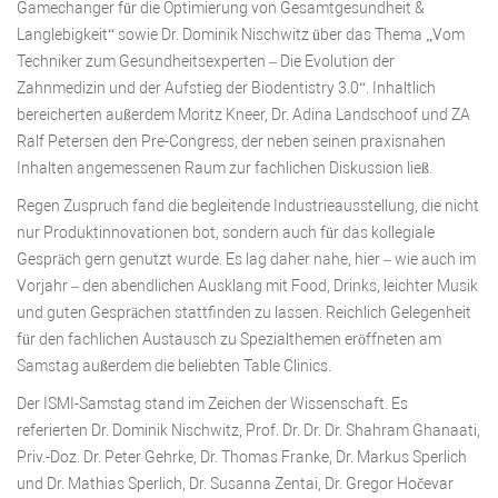
Gamechanger für die Optimierung von Gesamtgesundheit &
Langlebigkeit“ sowie Dr. Dominik Nischwitz über das Thema „Vom
Techniker zum Gesundheitsexperten – Die Evolution der
Zahnmedizin und der Aufstieg der Biodentistry 3.0“. Inhaltlich
bereicherten außerdem Moritz Kneer, Dr. Adina Landschoof und ZA
Ralf Petersen den Pre-Congress, der neben seinen praxisnahen
Inhalten angemessenen Raum zur fachlichen Diskussion ließ.
Regen Zuspruch fand die begleitende Industrieausstellung, die nicht
nur Produktinnovationen bot, sondern auch für das kollegiale
Gespräch gern genutzt wurde. Es lag daher nahe, hier – wie auch im
Vorjahr – den abendlichen Ausklang mit Food, Drinks, leichter Musik
und guten Gesprächen stattfinden zu lassen. Reichlich Gelegenheit
für den fachlichen Austausch zu Spezialthemen eröffneten am
Samstag außerdem die beliebten Table Clinics.
Der ISMI-Samstag stand im Zeichen der Wissenschaft. Es
referierten Dr. Dominik Nischwitz, Prof. Dr. Dr. Dr. Shahram Ghanaati,
Priv.-Doz. Dr. Peter Gehrke, Dr. Thomas Franke, Dr. Markus Sperlich
und Dr. Mathias Sperlich, Dr. Susanna Zentai, Dr. Gregor Hočevar