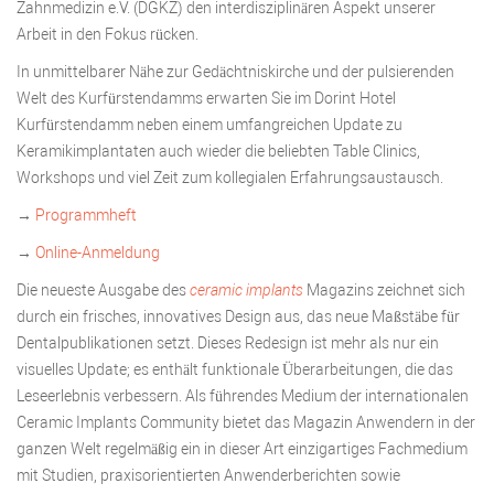
Zahnmedizin e.V. (DGKZ) den interdisziplinären Aspekt unserer
Arbeit in den Fokus rücken.
In unmittelbarer Nähe zur Gedächtniskirche und der pulsierenden
Welt des Kurfürstendamms erwarten Sie im Dorint Hotel
Kurfürstendamm neben einem umfangreichen Update zu
Keramikimplantaten auch wieder die beliebten Table Clinics,
Workshops und viel Zeit zum kollegialen Erfahrungsaustausch.
→
Programmheft
→
Online-Anmeldung
Die neueste Ausgabe des
ceramic implants
Magazins zeichnet sich
durch ein frisches, innovatives Design aus, das neue Maßstäbe für
Dentalpublikationen setzt. Dieses Redesign ist mehr als nur ein
visuelles Update; es enthält funktionale Überarbeitungen, die das
Leseerlebnis verbessern. Als führendes Medium der internationalen
Ceramic Implants Community bietet das Magazin Anwendern in der
ganzen Welt regelmäßig ein in dieser Art einzigartiges Fachmedium
mit Studien, praxisorientierten Anwenderberichten sowie