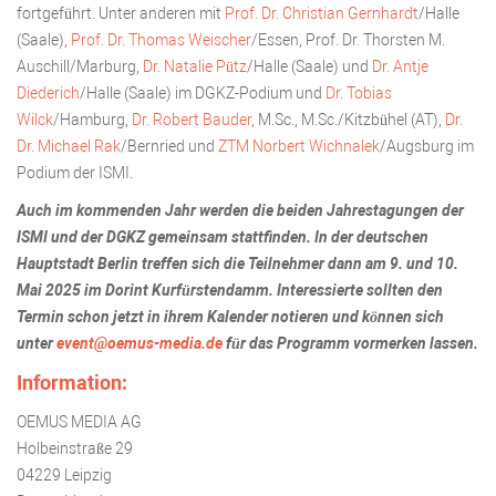
fortgeführt. Unter anderen mit
Prof. Dr. Christian Gernhardt
/Halle
(Saale),
Prof. Dr. Thomas Weischer
/Essen, Prof. Dr. Thorsten M.
Auschill/Marburg,
Dr. Natalie Pütz
/Halle (Saale) und
Dr. Antje
Diederich
/Halle (Saale) im DGKZ-Podium und
Dr. Tobias
Wilck
/Hamburg,
Dr. Robert Bauder
, M.Sc., M.Sc./Kitzbühel (AT),
Dr.
Dr. Michael Rak
/Bernried und
ZTM Norbert Wichnalek
/Augsburg im
Podium der ISMI.
Auch im kommenden Jahr werden die beiden Jahrestagungen der
ISMI und der DGKZ gemeinsam stattfinden. In der deutschen
Hauptstadt Berlin treffen sich die Teilnehmer dann am 9. und 10.
Mai 2025 im Dorint Kurfürstendamm. Interessierte sollten den
Termin schon jetzt in ihrem Kalender notieren und können sich
unter
event@oemus-media.de
für das Programm vormerken lassen.
Information:
OEMUS MEDIA AG
Holbeinstraße 29
04229 Leipzig