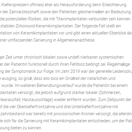
Kieferspreizern oftmals eher als Herausforderung denn Erleichterung
ei der Zahnärzteschaft sowie den Patienten gleichermaßen an Bedeutung
e potenziellen Risiken, die mit Titanimplantaten verbunden sein können –
stabilen Zirkonoxid-Keramikimplantaten. Der folgende Fall stellt ein
tion von Keramikimplantaten vor und gibt einen aktuellen Überblick üb
einer umfassenden Sanierung in Allgemeinanästhesie.
 langer Zeit unter chronisch lokalen sowie undefi nierbaren systemischen
er Patientin funktionell durch ihren Fehlbiss bedingt sei. Regelmäßige
g der Symptomatik zur Folge. Im Jahr 2019 war der generelle Leidensdru
usging, so groß, dass alio loco ein Großteil der natürlichen und
t wurde. Im weiteren Behandlungsverlauf wurde die Patientin bei einem
lantaten versorgt, die jedoch aufgrund starker lokaler (Schmerzen,
Haarausfall, Hautausschläge) wieder entfernt wurden. Zum Zeitpunkt der
 die vier Oberkieferfrontzähne und drei Unterkieferfrontzähne mit
zahnbestand war bereits mit provisorischen Kronen versorgt, die allerdin
de sich für die Sanierung mit Keramikimplantaten entschieden, um der Pat
ösung bieten zu können.