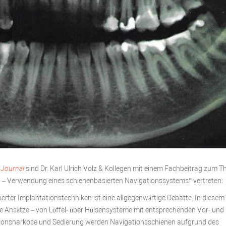
 Journal
sind Dr. Karl Ulrich Volz & Kollegen mit einem Fachbeitrag zum 
 – Verwendung eines schienenbasierten Navigationssystems“ vertreten:
rter Implantationstechniken ist eine allgegenwärtige Debatte. In diesem
che Ansätze – von Löffel- über Hülsensysteme mit entsprechenden Vor- und
ionsnarkose und Sedierung werden Navigationsschienen aufgrund des