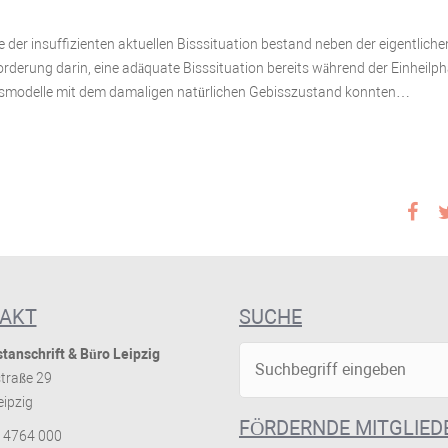
er insuffizienten aktuellen Bisssituation bestand neben der eigentliche
orderung darin, eine adäquate Bisssituation bereits während der Einheilp
angsmodelle mit dem damaligen natürlichen Gebisszustand konnten…
AKT
SUCHE
tanschrift & Büro Leipzig
traße 29
ipzig
FÖRDERNDE MITGLIED
 4764 000