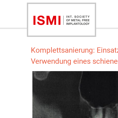
Komplettsanierung: Einsat
Verwendung eines schiene