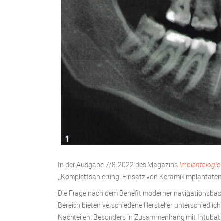
In der Ausgabe 7/8-2022 des Magazins
Implantologie
„Komplettsanierung: Einsatz von Keramikimplantaten
Die Frage nach dem Benefit moderner navigationsbasie
Bereich bieten verschiedene Hersteller unterschiedli
Nachteilen. Besonders in Zusammenhang mit Intubat