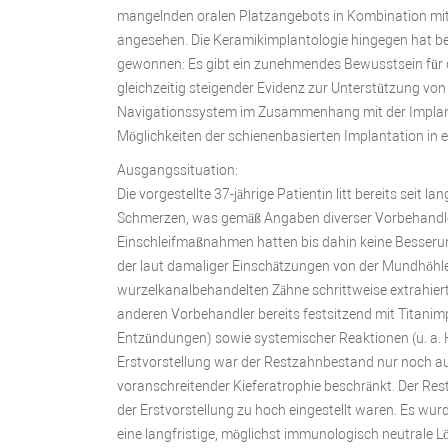
mangelnden oralen Platzangebots in Kombination mit 
angesehen. Die Keramikimplantologie hingegen hat b
gewonnen: Es gibt ein zunehmendes Bewusstsein für di
gleichzeitig steigender Evidenz zur Unterstützung von 
Navigationssystem im Zusammenhang mit der Implanta
Möglichkeiten der schienenbasierten Implantation in 
Ausgangssituation:
Die vorgestellte 37-jährige Patientin litt bereits seit
Schmerzen, was gemäß Angaben diverser Vorbehandler d
Einschleifmaßnahmen hatten bis dahin keine Besserun
der laut damaliger Einschätzungen von der Mundhöhle a
wurzelkanalbehandelten Zähne schrittweise extrahier
anderen Vorbehandler bereits festsitzend mit Titanimp
Entzündungen) sowie systemischer Reaktionen (u. a. 
Erstvorstellung war der Restzahnbestand nur noch auf
voranschreitender Kieferatrophie beschränkt. Der Rest
der Erstvorstellung zu hoch eingestellt waren. Es wur
eine langfristige, möglichst immunologisch neutrale L