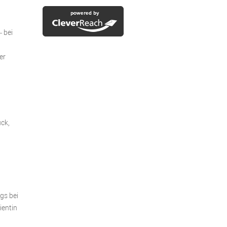
 bei
er
ck,
gs bei
ientin