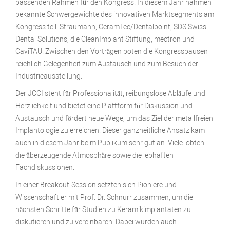
passenden Rahmen für den Kongress. In diesem Jahr nahmen
bekannte Schwergewichte des innovativen Marktsegments am
Kongress teil: Straumann, CeramTec/Dentalpoint, SDS Swiss
Dental Solutions, die CleanImplant Stiftung, mectron und
CaviTAU. Zwischen den Vorträgen boten die Kongresspausen
reichlich Gelegenheit zum Austausch und zum Besuch der
Industrieausstellung.
Der JCCI steht für Professionalität, reibungslose Abläufe und
Herzlichkeit und bietet eine Plattform für Diskussion und
Austausch und fördert neue Wege, um das Ziel der metallfreien
Implantologie zu erreichen. Dieser ganzheitliche Ansatz kam
auch in diesem Jahr beim Publikum sehr gut an. Viele lobten
die überzeugende Atmosphäre sowie die lebhaften
Fachdiskussionen.
In einer Breakout-Session setzten sich Pioniere und
Wissenschaftler mit Prof. Dr. Schnurr zusammen, um die
nächsten Schritte für Studien zu Keramikimplantaten zu
diskutieren und zu vereinbaren. Dabei wurden auch