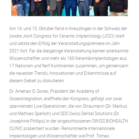
Am 14. und 15. Oktober fand in Kreuzlingen in der Schweiz der
zweite Joint Congress for Ceramic Implantology (JCCI) statt
und setzte den Erfolg der Veranstaltungspremiere im Jahr
2021 fort. Für die diesjährige Veranstaltung kamen anerkannte
Wissenschaftler und mehr als 160 Keramikimplantologen aus
17 Nationen und fünf Kontinenten zusammen, um gemeinsam
die neuesten Trends, Innovationen und Erkenntnisse auf
diesem Gebiet zu diskutieren.
Dr. Amerian D. Sones, Präsident der Academy of
Osseointegration, eröffnete den Kongress, gefolgt von zwei
spannenden Live-Operationen, die von Straumann (Dr. Markus
und Mathias Sperlich) und SDS Swiss Dental Solutions (Dr.
Josephine Phillips) in der angeschlossenen SWISS BIOHEALTH
CLINIC präsentiert wurden. Renommierte internationale
Implantologen und Wissenschaftler wie Prof. Tomas