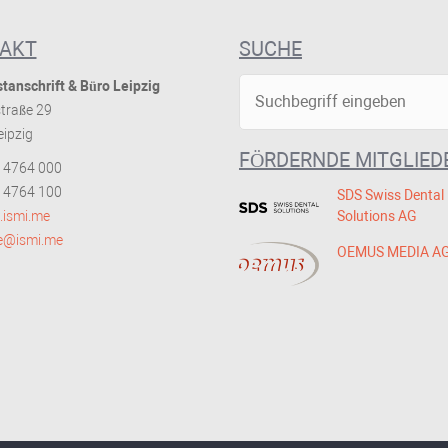
AKT
SUCHE
tanschrift & Büro Leipzig
traße 29
ipzig
FÖRDERNDE MITGLIED
 4764 000
 4764 100
SDS Swiss Dental
ismi.me
Solutions AG
ce@ismi.me
OEMUS MEDIA A