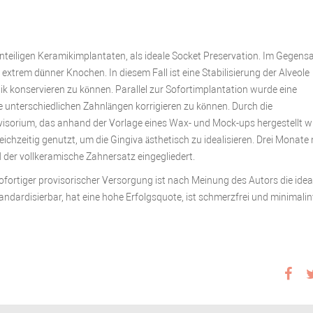
einteiligen Keramikimplantaten, als ideale Socket Preservation. Im Gegens
extrem dünner Knochen. In diesem Fall ist eine Stabilisierung der Alveole
ik konservieren zu können. Parallel zur Sofortimplantation wurde eine
 unterschiedlichen Zahnlängen korrigieren zu können. Durch die
ovisorium, das anhand der Vorlage eines Wax- und Mock-ups hergestellt w
chzeitig genutzt, um die Gingiva ästhetisch zu idealisieren. Drei Monate
 der vollkeramische Zahnersatz eingegliedert.
fortiger provisorischer Versorgung ist nach Meinung des Autors die idea
andardisierbar, hat eine hohe Erfolgsquote, ist schmerzfrei und minimalin