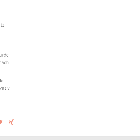
atz
urde,
 nach
le
vasiv.