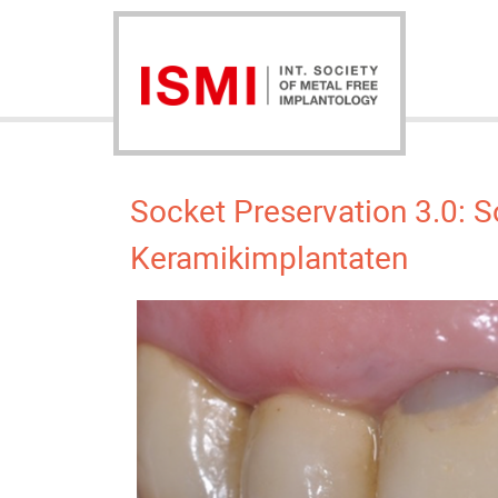
Socket Preservation 3.0: S
Keramikimplantaten