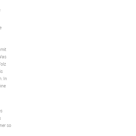
s
e
 mit
 Was
Volz
is
. In
eine
es
s
iner so