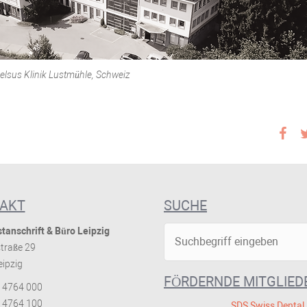
elsus Klinik Lustmühle, Schweiz
AKT
SUCHE
tanschrift & Büro Leipzig
traße 29
ipzig
FÖRDERNDE MITGLIED
 4764 000
 4764 100
SDS Swiss Dental