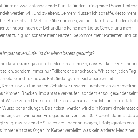
t für mich zwei entscheidende Punkte für den Erfolg einer Praxis. Erstens:
ndelt werden will. Und zweitens: Je mehr Nutzen ich schaffe, desto mehr
 z. B. die Intralift-Methode übernommen, weil ich damit sowohl dem Pat
Patienten haben nach der Behandlung keine mehrtägige Schwellung mehr
r einsatzfähig. Ich schaffe mehr Nutzen, bekomme mehr Patienten und ic
 Implantatverkäufe. Ist der Markt bereits gesättigt?
und daran krankt ja auch die Medizin allgemein, dass wir keine Verbindun
stellen, sondern immer nur Teilbereiche anschauen. Wir sehen jeden Tag,
ermetalle und Toxine aus Entzündungen im Kieferbereich mit
Krebs usw. zu tun haben. Sobald wir unseren Fachbereich Zahnmedizin
 nur Kronen, Brücken, Implantate verkaufen, sondern er soll gesünder sein“
l: Wir setzen in Deutschland beispielsweise ca. eine Million Implantate i
n Wurzelbehandlungen. Das heisst, würden wir die in Keramikimplantate 
ionieren, denn wir haben Erfolgsquoten von über 90 Prozent, dann ist das e
fristig, das zeigen die Studien der Endodontologen, Erfolgsquoten von
 immer ein totes Organ im Körper verbleibt, was kein anderer Mediziner