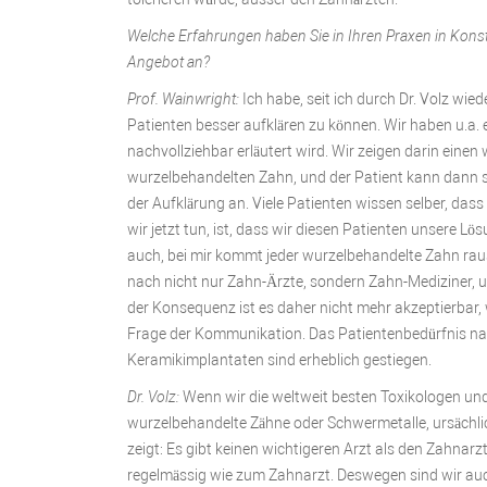
Welche Erfahrungen haben Sie in Ihren Praxen in Kons
Angebot an?
Prof. Wainwright:
Ich habe, seit ich durch Dr. Volz wiede
Patienten besser aufklären zu können. Wir haben u.a. ei
nachvollziehbar erläutert wird. Wir zeigen darin einen
wurzelbehandelten Zahn, und der Patient kann dann seh
der Aufklärung an. Viele Patienten wissen selber, da
wir jetzt tun, ist, dass wir diesen Patienten unsere L
auch, bei mir kommt jeder wurzelbehandelte Zahn raus
nach nicht nur Zahn-Ärzte, sondern Zahn-Mediziner, u
der Konsequenz ist es daher nicht mehr akzeptierbar, 
Frage der Kommunikation. Das Patientenbedürfnis na
Keramikimplantaten sind erheblich gestiegen.
Dr. Volz:
Wenn wir die weltweit besten Toxikologen un
wurzelbehandelte Zähne oder Schwermetalle, ursächlic
zeigt: Es gibt keinen wichtigeren Arzt als den Zahnar
regelmässig wie zum Zahnarzt. Deswegen sind wir au