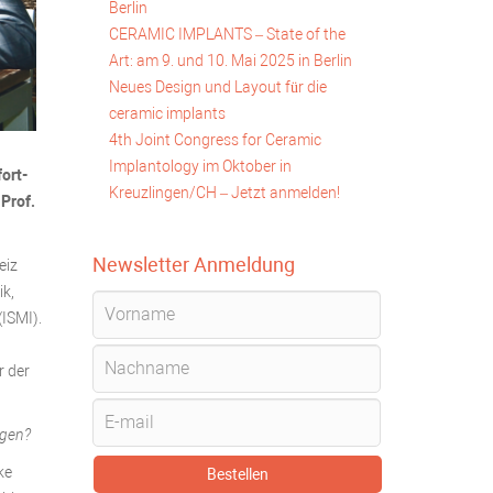
Berlin
CERAMIC IMPLANTS – State of the
Art: am 9. und 10. Mai 2025 in Berlin
Neues Design und Layout für die
ceramic implants
4th Joint Congress for Ceramic
Implantology im Oktober in
fort-
Kreuzlingen/CH – Jetzt anmelden!
Prof.
Newsletter Anmeldung
eiz
ik,
(ISMI).
r der
ogen?
ke
Bestellen