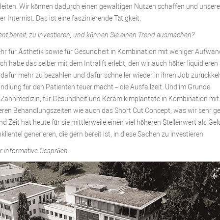
leiten. Wir können dadurch einen gewaltigen Nutzen schaffen und unser
r Internist. Das ist eine faszinierende Tätigkeit.
ient bereit, zu investieren, und können Sie einen Trend ausmachen?
 mehr für Ästhetik sowie für Gesundheit in Kombination mit weniger Aufwa
 habe das selber mit dem Intralift erlebt, den wir auch höher liquidieren 
it, dafür mehr zu bezahlen und dafür schneller wieder in ihren Job zurückke
ndlung für den Patienten teuer macht – die Ausfallzeit. Und im Grunde
r Zahnmedizin, für Gesundheit und Keramikimplantate in Kombination mit
eren Behandlungszeiten wie auch das Short Cut Concept, was wir sehr g
Zeit hat heute für sie mittlerweile einen viel höheren Stellenwert als Gel
ntel generieren, die gern bereit ist, in diese Sachen zu investieren.
hr informative Gespräch.