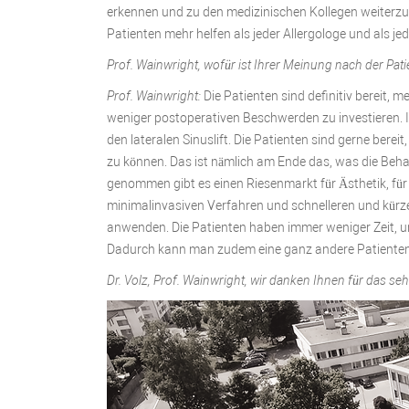
erkennen und zu den medizinischen Kollegen weiterzu
Patienten mehr helfen als jeder Allergologe und als jede
Prof. Wainwright, wofür ist Ihrer Meinung nach der Pat
Prof. Wainwright:
Die Patienten sind definitiv bereit,
weniger postoperativen Beschwerden zu investieren. Ich
den lateralen Sinuslift. Die Patienten sind gerne bere
zu können. Das ist nämlich am Ende das, was die Beha
genommen gibt es einen Riesenmarkt für Ästhetik, fü
minimalinvasiven Verfahren und schnelleren und kürz
anwenden. Die Patienten haben immer weniger Zeit, und 
Dadurch kann man zudem eine ganz andere Patientenklie
Dr. Volz, Prof. Wainwright, wir danken Ihnen für das se