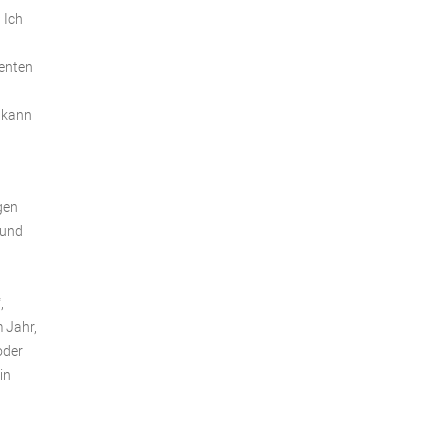
 Ich
ienten
h kann
gen
 und
,
m Jahr,
oder
in