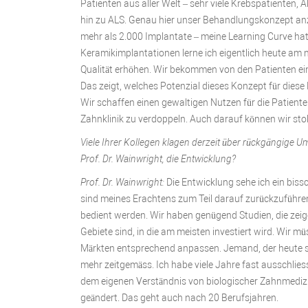
Patienten aus aller Welt – sehr viele Krebspatienten,
hin zu ALS. Genau hier unser Behandlungskonzept anz
mehr als 2.000 Implantate – meine Learning Curve hat
Keramikimplantationen lerne ich eigentlich heute am m
Qualität erhöhen. Wir bekommen von den Patienten ein 
Das zeigt, welches Potenzial dieses Konzept für diese
Wir schaffen einen gewaltigen Nutzen für die Patiente
Zahnklinik zu verdoppeln. Auch darauf können wir stol
Viele Ihrer Kollegen klagen derzeit über rückgängige U
Prof. Dr. Wainwright, die Entwicklung?
Prof. Dr. Wainwright:
Die Entwicklung sehe ich ein bis
sind meines Erachtens zum Teil darauf zurückzuführen
bedient werden. Wir haben genügend Studien, die zeige
Gebiete sind, in die am meisten investiert wird. Wir
Märkten entsprechend anpassen. Jemand, der heute sag
mehr zeitgemäss. Ich habe viele Jahre fast ausschli
dem eigenen Verständnis von biologischer Zahnmedizi
geändert. Das geht auch nach 20 Berufsjahren.