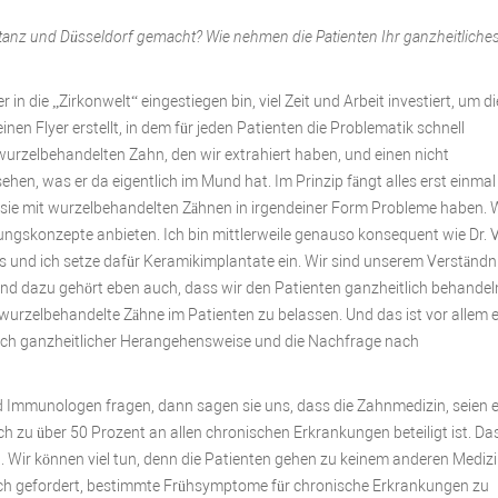
tanz und Düsseldorf gemacht? Wie nehmen die Patienten Ihr ganzheitliche
r in die „Zirkonwelt“ eingestiegen bin, viel Zeit und Arbeit investiert, um di
nen Flyer erstellt, in dem für jeden Patienten die Problematik schnell
 wurzelbehandelten Zahn, den wir extrahiert haben, und einen nicht
en, was er da eigentlich im Mund hat. Im Prinzip fängt alles erst einmal
ss sie mit wurzelbehandelten Zähnen in irgendeiner Form Probleme haben.
ösungskonzepte anbieten. Ich bin mittlerweile genauso konsequent wie Dr. 
 und ich setze dafür Keramikimplantate ein. Wir sind unserem Verständn
nd dazu gehört eben auch, dass wir den Patienten ganzheitlich behandeln
wurzelbehandelte Zähne im Patienten zu belassen. Und das ist vor allem 
ch ganzheitlicher Herangehensweise und die Nachfrage nach
d Immunologen fragen, dann sagen sie uns, dass die Zahnmedizin, seien 
h zu über 50 Prozent an allen chronischen Erkrankungen beteiligt ist. Da
zt. Wir können viel tun, denn die Patienten gehen zu keinem anderen Mediz
ch gefordert, bestimmte Frühsymptome für chronische Erkrankungen zu