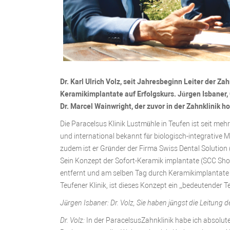
Dr. Karl Ulrich Volz, seit Jahresbeginn Leiter der Za
Keramikimplantate auf Erfolgskurs. Jürgen Isbaner, 
Dr. Marcel Wainwright, der zuvor in der Zahnklinik h
Die Paracelsus Klinik Lustmühle in Teufen ist seit m
und international bekannt für biologisch-integrative Me
zudem ist er Gründer der Firma Swiss Dental Solution 
Sein Konzept der Sofort-Keramik implantate (SCC Shor
entfernt und am selben Tag durch Keramikimplantate 
Teufener Klinik, ist dieses Konzept ein „bedeutender 
Jürgen Isbaner: Dr. Volz, Sie haben jüngst die Leitun
Dr. Volz:
In der ParacelsusZahnklinik habe ich absolute