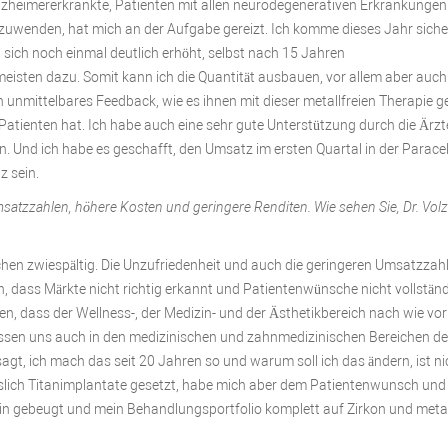
 Alzheimererkrankte, Patienten mit allen neurodegenerativen Erkrankungen
uwenden, hat mich an der Aufgabe gereizt. Ich komme dieses Jahr siche
 sich noch einmal deutlich erhöht, selbst nach 15 Jahren
eisten dazu. Somit kann ich die Quantität ausbauen, vor allem aber auch
unmittelbares Feedback, wie es ihnen mit dieser metallfreien Therapie g
 Patienten hat. Ich habe auch eine sehr gute Unterstützung durch die Ärzt
n. Und ich habe es geschafft, den Umsatz im ersten Quartal in der Parace
z sein.
msatzzahlen, höhere Kosten und geringere Renditen. Wie sehen Sie, Dr. Vol
schen zwiespältig. Die Unzufriedenheit und auch die geringeren Umsatzzah
, dass Märkte nicht richtig erkannt und Patientenwünsche nicht vollstän
n, dass der Wellness-, der Medizin- und der Ästhetikbereich nach wie vor
 müssen uns auch in den medizinischen und zahnmedizinischen Bereichen d
t, ich mach das seit 20 Jahren so und warum soll ich das ändern, ist ni
esslich Titanimplantate gesetzt, habe mich aber dem Patientenwunsch un
n gebeugt und mein Behandlungsportfolio komplett auf Zirkon und metal