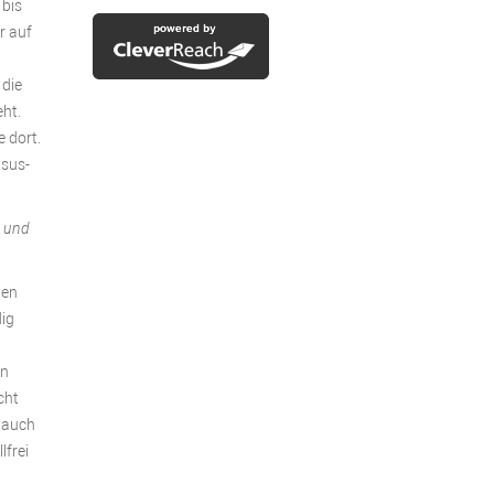
 bis
r auf
 die
eht.
e dort.
lsus-
z und
len
dig
en
cht
d auch
lfrei