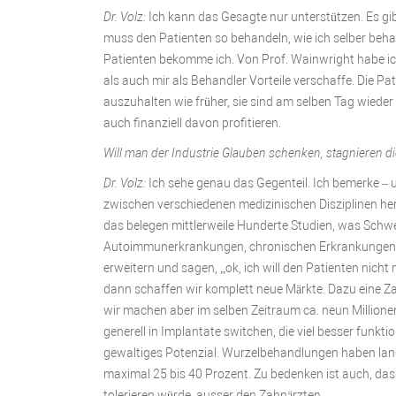
Dr. Volz:
Ich kann das Gesagte nur unterstützen. Es gib
muss den Patienten so behandeln, wie ich selber beha
Patienten bekomme ich. Von Prof. Wainwright habe ich
als auch mir als Behandler Vorteile verschaffe. Die 
auszuhalten wie früher, sie sind am selben Tag wiede
auch finanziell davon profitieren.
Will man der Industrie Glauben schenken, stagnieren die
Dr. Volz:
Ich sehe genau das Gegenteil. Ich bemerke – 
zwischen verschiedenen medizinischen Disziplinen her
das belegen mittlerweile Hunderte Studien, was Schw
Autoimmunerkrankungen, chronischen Erkrankungen, 
erweitern und sagen, „ok, ich will den Patienten nicht
dann schaffen wir komplett neue Märkte. Dazu eine Zah
wir machen aber im selben Zeitraum ca. neun Millione
generell in Implantate switchen, die viel besser funkt
gewaltiges Potenzial. Wurzelbehandlungen haben lang
maximal 25 bis 40 Prozent. Zu bedenken ist auch, dass
tolerieren würde, ausser den Zahnärzten.