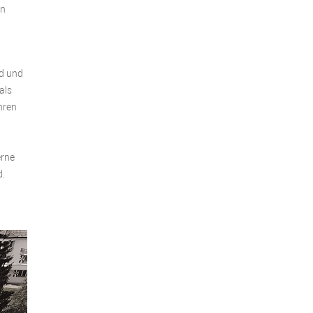
en
nd und
als
hren
erne
d.