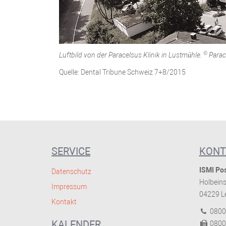
©
Luftbild von der Paracelsus Klinik in Lustmühle.
Parac
Quelle: Dental Tribune Schweiz 7+8/2015
SERVICE
KONT
ISMI Pos
Datenschutz
Holbeins
Impressum
04229 Le
Kontakt
0800
KALENDER
0800