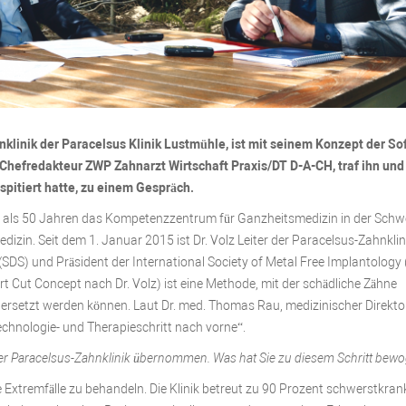
hnklinik der Paracelsus Klinik Lustmühle, ist mit seinem Konzept der So
Chefredakteur ZWP Zahnarzt Wirtschaft Praxis/DT D-A-CH, traf ihn und 
ospitiert hatte, zu einem Gespräch.
ehr als 50 Jahren das Kompetenzzentrum für Ganzheitsmedizin in der Schw
dizin. Seit dem 1. Januar 2015 ist Dr. Volz Leiter der Paracelsus-Zahnklin
(SDS) und Präsident der International Society of Metal Free Implantology 
t Cut Concept nach Dr. Volz) ist eine Methode, mit der schädliche Zähne
ersetzt werden können. Laut Dr. med. Thomas Rau, medizinischer Direkto
Technologie- und Therapieschritt nach vorne“.
g der Paracelsus-Zahnklinik übernommen. Was hat Sie zu diesem Schritt bew
 Extremfälle zu behandeln. Die Klinik betreut zu 90 Prozent schwerstkran