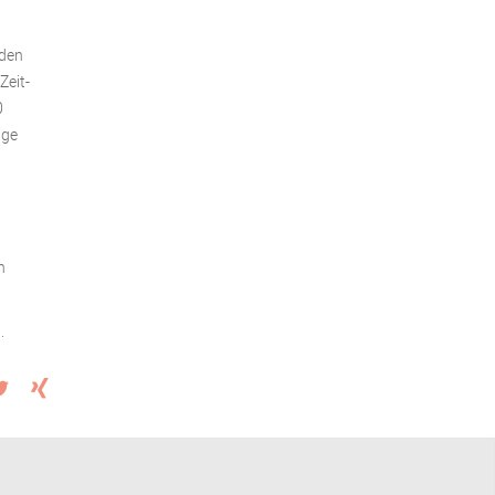
rden
Zeit-
0
ige
n
.