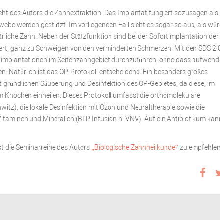
icht des Autors die Zahnextraktion. Das Implantat fungiert sozusagen als
be werden gestützt. Im vorliegenden Fall sieht es sogar so aus, als wü
rliche Zahn. Neben der Stützfunktion sind bei der Sofortimplantation der 
ert, ganz zu Schweigen von den verminderten Schmerzen. Mit den SDS 2.
ortimplantationen im Seitenzahngebiet durchzuführen, ohne dass aufwend
atürlich ist das OP-Protokoll entscheidend. Ein besonders großes
t gründlichen Säuberung und Desinfektion des OP-Gebietes, da diese, im
m Knochen einheilen. Dieses Protokoll umfasst die orthomolekulare
witz), die lokale Desinfektion mit Ozon und Neuraltherapie sowie die
itaminen und Mineralien (BTP Infusion n. VNV). Auf ein Antibiotikum kan
ist die Seminarreihe des Autors
„Biologische Zahnheilkunde“
zu empfehlen