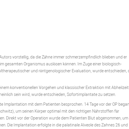
Autors vorstellig, da die Zähne immer schmerzempfindlich blieben und er
 im gesamten Organismus auslösen können. Im Zuge einer biologisch-
therapeutischer und röntgenologischer Evaluation, wurde entschieden, 
inem konventionellen Vorgehen und klassischer Extraktion mit Abheilzeit
einlich sein wird, wurde entschieden, Sofortimplantate zu setzen.
te Implantation mit dem Patienten besprochen. 14 Tage vor der OP bega
schwitz), um seinen Körper optimal mit den richtigen Nährstoffen für
n. Direkt vor der Operation wurde dem Patienten Blut abgenommen, um 
Die Implantation erfolgte in die palatinale Alveole des Zahnes 26 und 