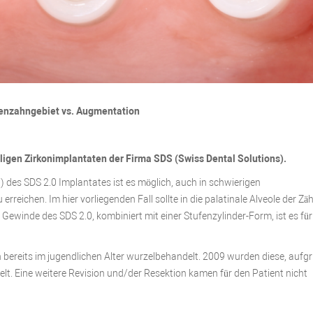
tenzahngebiet vs. Augmentation
ligen Zirkonimplantaten der Firma SDS (Swiss Dental Solutions).
es SDS 2.0 Implantates ist es möglich, auch in schwierigen
erreichen. Im hier vorliegenden Fall sollte in die palatinale Alveole der Zä
Gewinde des SDS 2.0, kombiniert mit einer Stufenzylinder-Form, ist es für
 bereits im jugendlichen Alter wurzelbehandelt. 2009 wurden diese, aufg
lt. Eine weitere Revision und/der Resektion kamen für den Patient nicht