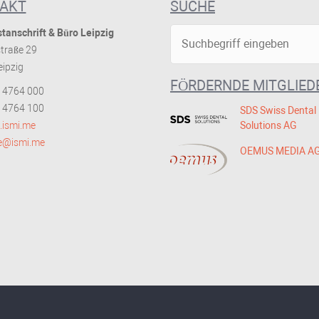
AKT
SUCHE
tanschrift & Büro Leipzig
traße 29
ipzig
FÖRDERNDE MITGLIED
 4764 000
 4764 100
SDS Swiss Dental
ismi.me
Solutions AG
ce@ismi.me
OEMUS MEDIA A