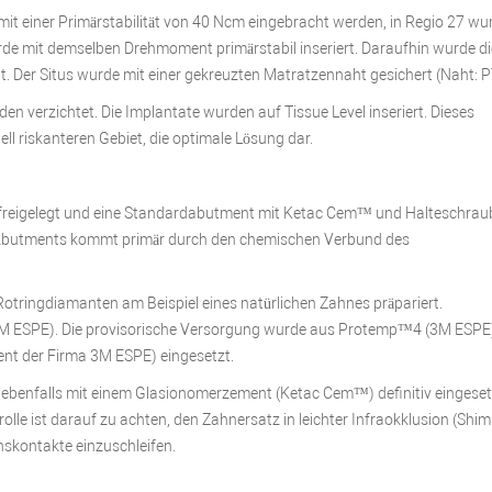
it einer Primärstabilität von 40 Ncm eingebracht werden, in Regio 27 wu
de mit demselben Drehmoment primärstabil inseriert. Daraufhin wurde di
 Der Situs wurde mit einer gekreuzten Matratzennaht gesichert (Naht: P
n verzichtet. Die Implantate wurden auf Tissue Level inseriert. Dieses
ell riskanteren Gebiet, die optimale Lösung dar.
e freigelegt und eine Standardabutment mit Ketac Cem™ und Halteschrau
s Abutments kommt primär durch den chemischen Verbund des
otringdiamanten am Beispiel eines natürlichen Zahnes präpariert.
3M ESPE). Die provisorische Versorgung wurde aus Protemp™4 (3M ESPE
ent der Firma 3M ESPE) eingesetzt.
 ebenfalls mit einem Glasionomerzement (Ketac Cem™) definitiv eingesetz
olle ist darauf zu achten, den Zahnersatz in leichter Infraokklusion (Shi
nskontakte einzuschleifen.