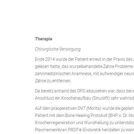
Therapie
Chirurgische Versorgung
Ende 2014 wurde der Patient erneut in der Praxis des 
gelesen hatte, das wurzelbehandelte Zähne Probleme
zahnmedizinischen Anamnese, mit aufwendiger neural
Zähne zu entfernen.
Da bereits anhand des OPG abzusehen war, dass bei e
Anschluss ein Knochenaufbau (Sinuslift) sehr wahrsch
Auf dem präoperativen DVT (Morita) wurde die geplan
Patient mit dem Bone Healing Protokoll (BHP n. Dr. Ni
Knochenregeneration und Wundheilung zu unterstütze
Plasmamembran PRGF®-Endoret® herstellen zu können. 