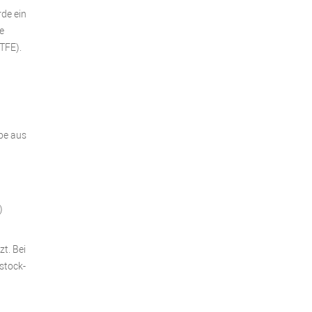
rde ein
e
TFE).
be aus
)
t. Bei
mstock-