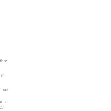
diese
 im
nn der
eine
27.