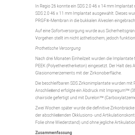
In Regio 26 konnte ein SDS 2.0 46 x 14 mm Implantat m
SDS 2.0 46 x 11 mm Implantat ausgewählt. Dieses wur
PRGF®-Membran in die bukkalen Alveolen eingebracht.
Auf eine Sofortversorgung wurde aus Sicherheitsgründe
Vorgehen stellt im nicht ästhetischem, jedoch funktion
Prothetische Versorgung
Nach drei Monaten Einheilzeit wurden die Implantat
PEEK (Polyetheretherketon) eingesetzt. Der Halt de
Glasionomerzements mit der Zirkonoberfläche.
Die beschleifbaren SDS Zirkonimplantate wurden mit R
Anschließend erfolgte ein Abdruck mit Impregum™ (
chairside gefertigt und mit Durelon™ (Carboxylatzem
Zwei Wochen später wurde die definitive Zirkonbrücke
der abschließenden Okklusions- und Artikulationskontr
Folie ohne Wiederstand) und ohne jegliche Artikulatio
Zusammenfassung